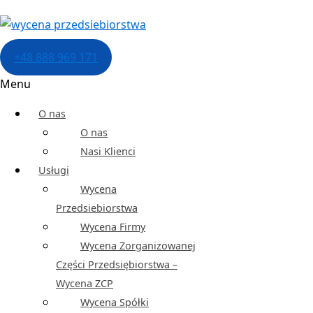
+48 888 969 171
Przejdź do treści
Menu
O nas
Przez
Mateusz Laska
/
20 grudnia, 2024
O nas
Jak przeprowadzić proces wyceny przedsię
Nasi Klienci
Pobierz artykuł
Usługi
Wycena
Download
Przedsiebiorstwa
Wycena Firmy
Wycena Zorganizowanej
Spis treści
Części Przedsiębiorstwa –
1.
Jak przeprowadzić proces wyceny przedsięb
Wycena ZCP
1.1.
Wycena przedsiębiorstwa - od czego 
Wycena Spółki