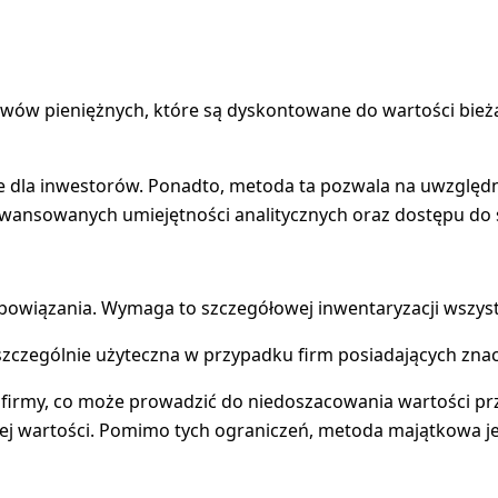
ływów pieniężnych, które są dyskontowane do wartości bie
totne dla inwestorów. Ponadto, metoda ta pozwala na uwzglę
nsowanych umiejętności analitycznych oraz dostępu do sz
bowiązania. Wymaga to szczegółowej inwentaryzacji wszystk
Jest szczególnie użyteczna w przypadku firm posiadających 
 firmy, co może prowadzić do niedoszacowania wartości pr
la jej wartości. Pomimo tych ograniczeń, metoda majątkowa 