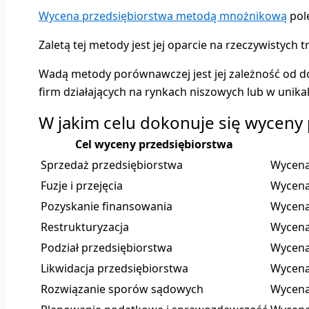
Wycena przedsiębiorstwa metodą mnożnikową
pole
Zaletą tej metody jest jej oparcie na rzeczywistyc
Wadą metody porównawczej jest jej zależność od d
firm działających na rynkach niszowych lub w unik
W jakim celu dokonuje się wyceny
Cel wyceny przedsiębiorstwa
Sprzedaż przedsiębiorstwa
Wycena 
Fuzje i przejęcia
Wycena 
Pozyskanie finansowania
Wycena 
Restrukturyzacja
Wycena
Podział przedsiębiorstwa
Wycena 
Likwidacja przedsiębiorstwa
Wycena 
Rozwiązanie sporów sądowych
Wycena 