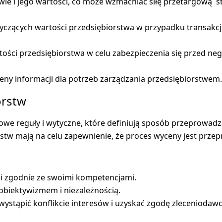
twie i jego wartości, co może wzmacniać siłę przetargową
yczących wartości przedsiębiorstwa w przypadku transakcji 
tości przedsiębiorstwa w celu zabezpieczenia się przed ne
ny informacji dla potrzeb zarządzania przedsiębiorstwem.
orstw
we reguły i wytyczne, które definiują sposób przeprowadz
tw mają na celu zapewnienie, że proces wyceny jest przepr
 i zgodnie ze swoimi kompetencjami.
 obiektywizmem i niezależnością.
tąpić konflikcie interesów i uzyskać zgodę zleceniodawc